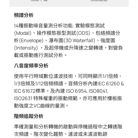
頻譜分析
14種振動噪音量測分析功能: 實驗模態測試
(Modal)、操作模態振型測試(ODS)、包絡頻譜分
析(Envelope)、瀑布圖(3D Waterfall)、強度圖
(Intensity) ，及起停機或升降速之變轉速，對變負
載或振動進行測試分析。
八音度頻率分析
使用平行時域數位濾波技術，可同時顯示1/1倍頻、
1/3倍頻及1/12倍頻頻譜。音頻分析內建IEC 61260 &
IEC 61672標準，及內建 ISO 6954, ISO8041,
ISO2631 特殊權重的振動規範，亦可應用於樓板振
動強度之VC曲線的量測。
階頻追蹤分析
準確測量和分析轉機的啟動與停機過程中之轉速階
次頻譜、階次變化趨勢、濾波或未濾波軌跡