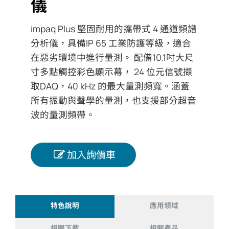
儀
impaq Plus 堅固耐用的攜帶式 4 通道頻譜
分析儀，具備IP 65 工業防護等級，適合
在惡劣環境中進行量測。 配備10.1吋大尺
寸多點觸控彩色顯示幕， 24 位元信號擷
取DAQ，40 kHz 的最大量測頻寬。涵蓋
所有振動與聲學的量測，也支援部分超音
波的量測頻帶。
加入詢價車
特色說明
應用領域
相關下載
相關產品