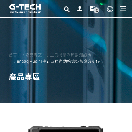
0
首頁
產品專區
工具機量測與監測設備
impaq Plus 可攜式四通道動態信號頻譜分析儀
產品專區