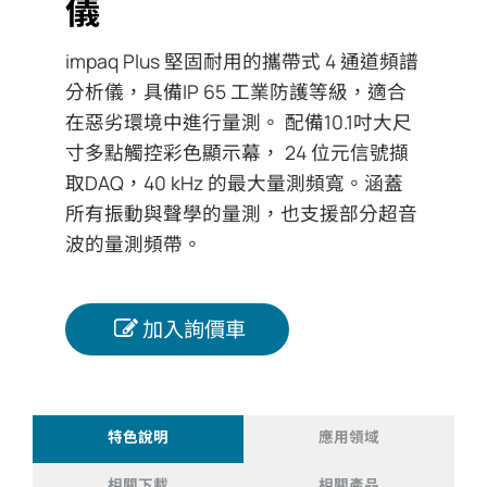
儀
impaq Plus 堅固耐用的攜帶式 4 通道頻譜
分析儀，具備IP 65 工業防護等級，適合
在惡劣環境中進行量測。 配備10.1吋大尺
寸多點觸控彩色顯示幕， 24 位元信號擷
取DAQ，40 kHz 的最大量測頻寬。涵蓋
所有振動與聲學的量測，也支援部分超音
波的量測頻帶。
加入詢價車
特色說明
應用領域
相關下載
相關產品