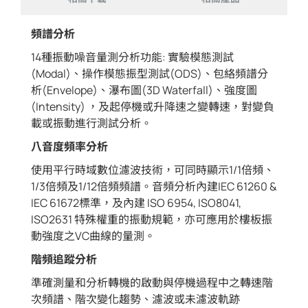
頻譜分析
14種振動噪音量測分析功能: 實驗模態測試
(Modal)、操作模態振型測試(ODS)、包絡頻譜分
析(Envelope)、瀑布圖(3D Waterfall)、強度圖
(Intensity) ，及起停機或升降速之變轉速，對變負
載或振動進行測試分析。
八音度頻率分析
使用平行時域數位濾波技術，可同時顯示1/1倍頻、
1/3倍頻及1/12倍頻頻譜。音頻分析內建IEC 61260 &
IEC 61672標準，及內建 ISO 6954, ISO8041,
ISO2631 特殊權重的振動規範，亦可應用於樓板振
動強度之VC曲線的量測。
階頻追蹤分析
準確測量和分析轉機的啟動與停機過程中之轉速階
次頻譜、階次變化趨勢、濾波或未濾波軌跡